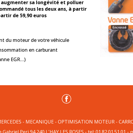
 augmenter sa longévité et polluer
ommandé tous les deux ans, à partir
artir de 59,90 euros
rant du moteur de votre véhicule
consommation en carburant
Vanne EGR…)
MERCEDES
-
MECANIQUE
-
OPTIMISATION MOTEUR
-
CARRO
 Gabriel Peri 9
4
24
0 L'HAY LES RO
SES
- tel:
01.82.01.51.01
-
m