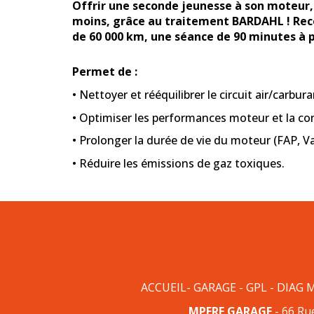
Offrir une seconde jeunesse à son moteur,
moins, grâce au traitement BARDAHL ! Rec
de 60 000 km, une séance de 90 minutes à p
Permet de :
• Nettoyer et rééquilibrer le circuit air/carbu
• Optimiser les performances moteur et la 
• Prolonger la durée de vie du moteur (FAP, 
• Réduire les émissions de gaz toxiques.
ACCUEIL
-
GARAGE
-
GPL
-
DIAG 
MPERF GARAGE
-
66 Rue